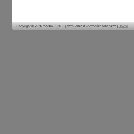
Copyright © 2026 tonchik™.NET | Установка и настройка tonchik™ |
Войти