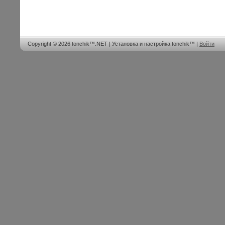
Copyright © 2026 tonchik™.NET | Установка и настройка tonchik™ |
Войти