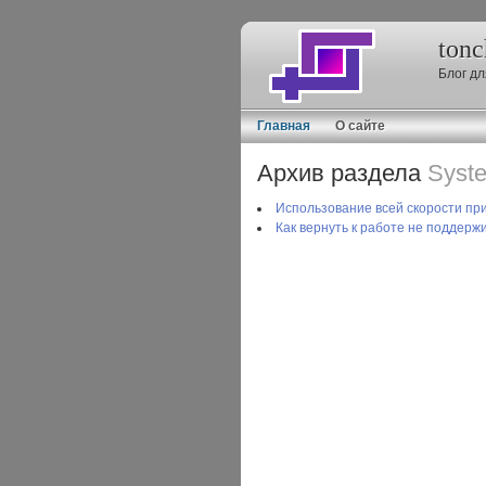
ton
Блог дл
Главная
О сайте
Архив раздела
Syste
Использование всей скорости пр
Как вернуть к работе не поддерж