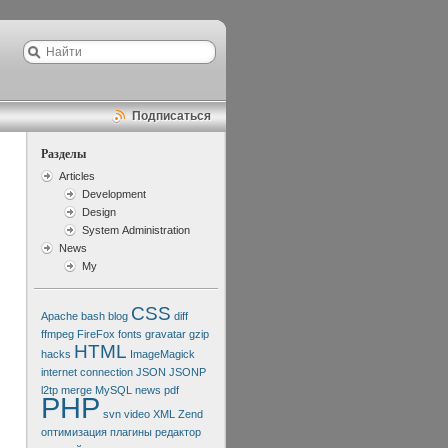
Подписаться
Разделы
Articles
Development
Design
System Administration
News
My
CSS
Apache
bash
blog
diff
ffmpeg
FireFox
fonts
gravatar
gzip
HTML
hacks
ImageMagick
internet connection
JSON
JSONP
l2tp
merge
MySQL
news
pdf
PHP
svn
video
XML
Zend
оптимизация
плагины
редактор