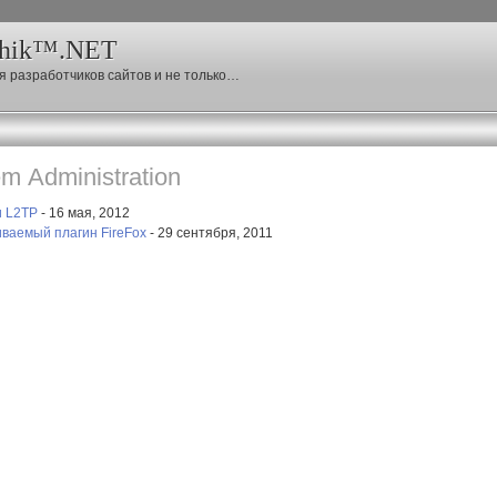
chik™.NET
я разработчиков сайтов и не только…
m Administration
и L2TP
- 16 мая, 2012
иваемый плагин FireFox
- 29 сентября, 2011