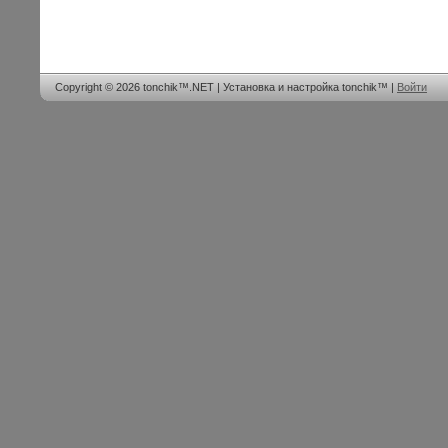
Copyright © 2026 tonchik™.NET | Установка и настройка tonchik™ |
Войти