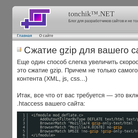
tonchik™.NET
Блог для разработчиков сайтов и не т
Главная
О сайте
Сжатие gzip для вашего с
Еще один способ слегка увеличить скорос
это сжатие gzip. Причем не только самог
контента (XML, js, css...)
Итак, все что от вас требуется — это вк
.htaccess вашего сайта:
1
<ifmodule mod_deflate.c>
2
AddOutputFilterByType DEFLATE text
/html
text
/
3
BrowserMatch ^Mozilla
/4
gzip
-only-text
/html
4
BrowserMatch ^Mozilla
/4
.0[678] no-
gzip
5
BrowserMatch bMSIE !no-
gzip
!
gzip
-only-text
/h
6
<
/ifmodule
>