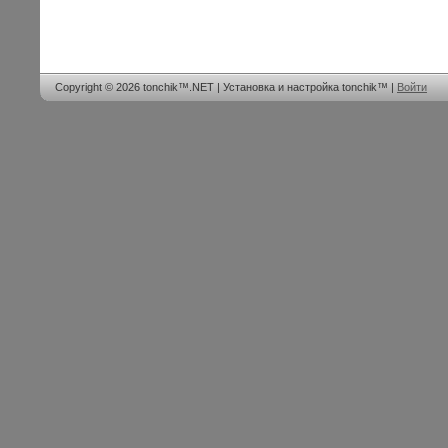
Copyright © 2026 tonchik™.NET | Установка и настройка tonchik™ |
Войти