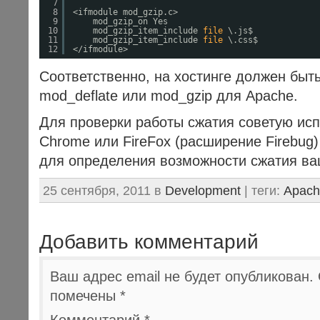
7
8
<ifmodule mod_gzip.c>
9
mod_gzip_on Yes
10
mod_gzip_item_include 
file
\.js$
11
mod_gzip_item_include 
file
\.css$
12
<
/ifmodule
>
Соответственно, на хостинге должен быт
mod_deflate или mod_gzip для Apache.
Для проверки работы сжатия советую исп
Chrome или FireFox (расширение Firebug
для определения возможности сжатия ваш
25 сентября, 2011 в
Development
| теги:
Apach
Добавить комментарий
Ваш адрес email не будет опубликован.
помечены
*