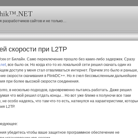
chik™.NET
я разработчиков сайтов и не только…
ей скорости при L2TP
сек от Билайн. Само переключение прошло без
каких-либо
задержек. Сразу
.net
, все было ок. Но когда
кто-то
из локальной сети решил скачать один из
бщем доступе у меня стал отваливаться интернет. Причем это было и раньше,
ение скорости скачивания в FlinkDC++. Но я счел бессмысленным дальнейшее
ния при более высокой скорости соединения.
 долго, в несколько подходов, одновременно пытаясь работать. Даже решил
мая что мой решил отдать концы... Но вот уже ближе к полуночи все таки
 не особо надеясь, что там
что-то
есть, наткнулся на характеристики, которы
ия L2TP.
следующее:
ения убедитесь чтобы ваше защитное программное обеспечение не