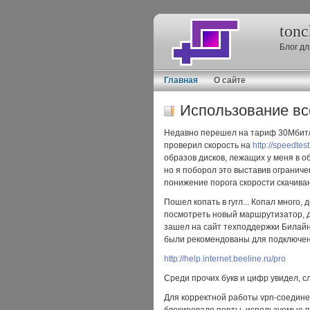
ton
Блог дл
Главная
О сайте
Использование вс
Недавно перешел на тариф 30Мбит/
проверил скорость на
http://speedtest
образов дисков, лежащих у меня в о
но я поборол это выставив огранич
понижение порога скорости скачива
Пошел копать в гугл... Копал много,
посмотреть новый маршрутизатор, ду
зашел на сайт техподдержки Билайн,
были рекомендованы для подключен
http://help.internet.beeline.ru/pro
Среди прочих букв и цифр увидел, 
Для корректной работы vpn-соедин