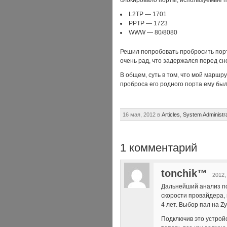
блокировало порты, используемые п
L2TP — 1701
PPTP — 1723
WWW — 80/8080
Решил попробовать пробросить порт
очень рад, что задержался перед с
В общем, суть в том, что мой маршру
проброса его родного порта ему был
16 мая, 2012 в
Articles
,
System Administra
1 комментарий
tonchik™
2012,
Дальнейший анализ по
скорости провайдера,
4 лет. Выбор пал на Zy
Подключив это устрой