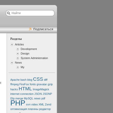
Подписаться
Разделы
Articles
Development
Design
System Administration
News
My
CSS
Apache
bash
blog
diff
е
ffmpeg
FireFox
fonts
gravatar
gzip
HTML
hacks
ImageMagick
internet connection
JSON
JSONP
l2tp
merge
MySQL
news
pdf
PHP
svn
video
XML
Zend
оптимизация
плагины
редактор