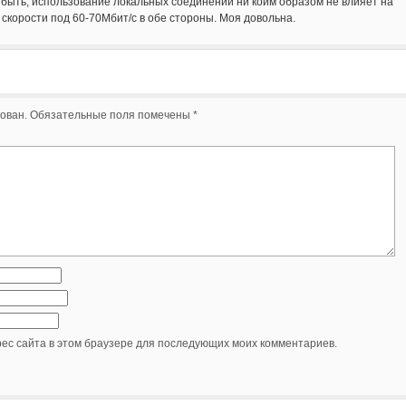
о быть, использование локальных соединений ни коим образом не влияет на
скорости под 60-70Мбит/с в обе стороны. Моя довольна.
ован.
Обязательные поля помечены
*
рес сайта в этом браузере для последующих моих комментариев.